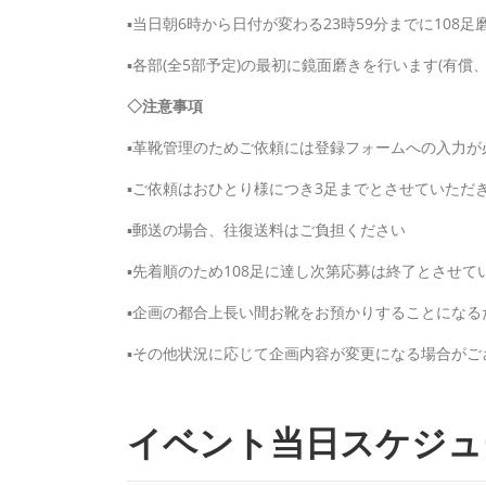
▪当日朝6時から日付が変わる23時59分までに108
▪各部(全5部予定)の最初に鏡面磨きを行います(有
◇注意事項
▪革靴管理のためご依頼には登録フォームへの入力が
▪ご依頼はおひとり様につき3足までとさせていただ
▪郵送の場合、往復送料はご負担ください
▪先着順のため108足に達し次第応募は終了とさせてい
▪企画の都合上長い間お靴をお預かりすることになる
▪その他状況に応じて企画内容が変更になる場合がご
イベント当日スケジュ