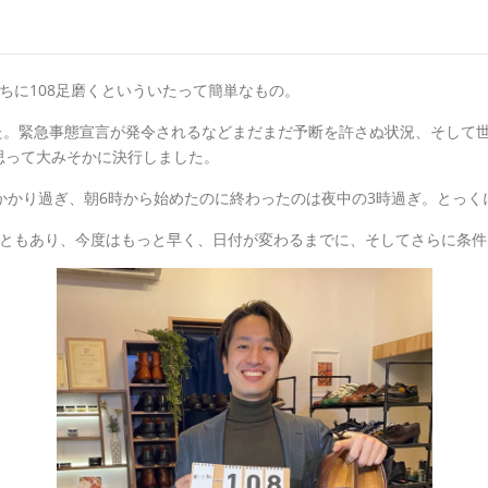
ちに108足磨くといういたって簡単なもの。
した。緊急事態宣言が発令されるなどまだまだ予断を許さぬ状況、そして
思って大みそかに決行しました。
かかり過ぎ、朝6時から始めたのに終わったのは夜中の3時過ぎ。とっ
ともあり、今度はもっと早く、日付が変わるまでに、そしてさらに条件