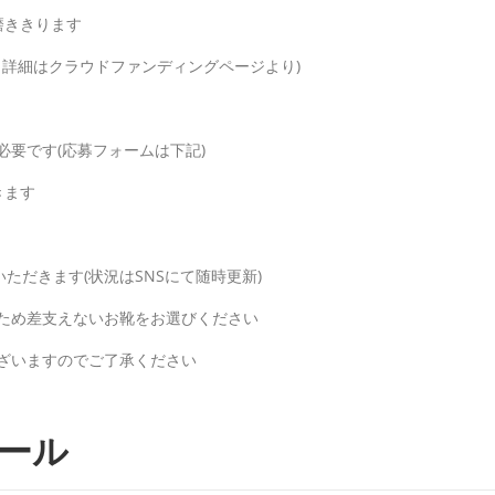
足磨ききります
償、詳細はクラウドファンディングページより)
必要です(応募フォームは下記)
きます
ただきます(状況はSNSにて随時更新)
ため差支えないお靴をお選びください
ざいますのでご了承ください
ール