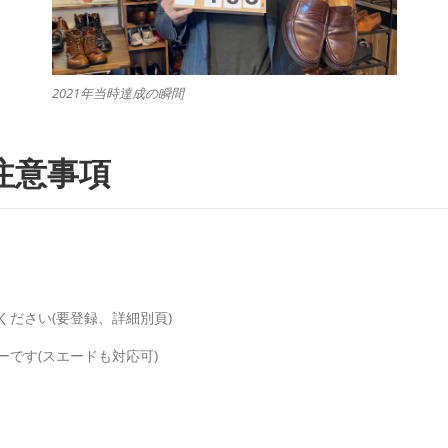
2021年当時達成の瞬間
注意事項
ださい(要登録、詳細別頁)
です(スエードも対応可)