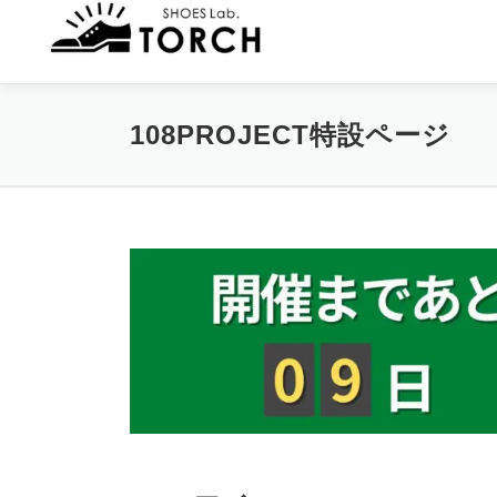
コ
ン
テ
ン
ツ
108PROJECT特設ページ
へ
ス
キ
ッ
プ