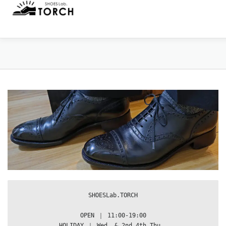
コ
ン
テ
ン
ツ
へ
HOME
MENU
来店予約
NEWS
WEB SHOP
ス
キ
ッ
プ
アクセス
当店について
お問い合わせ
SHOESLab.TORCH
OPEN ｜ 11:00-19:00

HOLIDAY ｜ Wed. & 2nd,4th Thu. 
