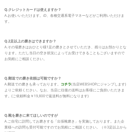
Q.クレジットカードは使えますか？
A.お使いいただけます。iD、各種交通系電子マネーなどがご利用いただけま
す。
Q.2足以上の磨きはできますか？
A.その場磨きはおひとり様1足の磨きとさせていただき、残りはお預かりとな
ります。ただし当日の空き状況によってお受けできることもございますので
お気軽にご相談ください。
Q.郵送での磨き依頼は可能ですか？
A.郵送での磨きも承っております。
コチラ
(当店WEBSHOPにジャンプします)
よりご依頼ください。なお、当店に往復の送料はお客様にご負担いただきま
す。(ご依頼料金￥19,800で返送料が無料になります)
Q.靴を磨きに来てほしいのですが
A.ご自宅に訪問してお磨きする「出張靴磨き」を実施しております。また企
業様への訪問も受付可能ですのでお気軽にご相談ください。（※3足以上から