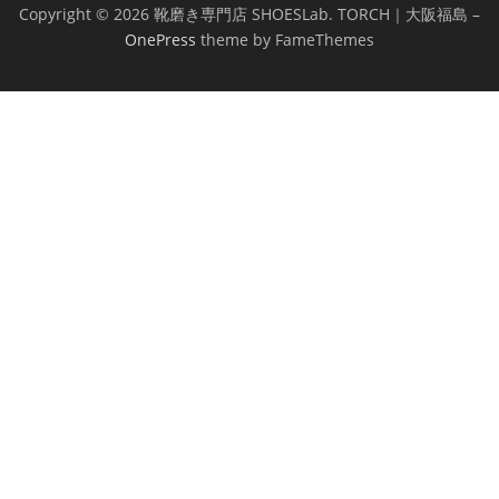
Copyright © 2026 靴磨き専門店 SHOESLab. TORCH｜大阪福島
–
OnePress
theme by FameThemes