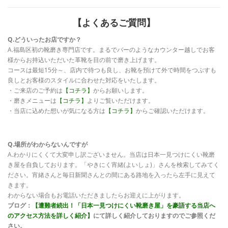
【よくあるご質問】
Q.どういったお店ですか？
A.福島区初の靴磨き専門店です。まるでバーのようなカウンター越しでお客
様からお持込いただいた革靴を目の前で磨き上げます。
コースは最短15分～、店内で待つも良し、お靴を預けて外で時間をつぶすも
良しとお客様のスタイルに合わせた対応をいたします。
・ご来店のご予約は
【コチラ】
からお願いします。
・磨きメニューは
【コチラ】
よりご覧いただけます。
・当店に込めた想いが気になる方は
【コチラ】
からご確認いただけます。
Q.場所がわからないんですが
A.わかりにくくて大変申し訳ございません。当店は日本一見つけにくい靴磨
き屋を自負しております。「やきにく宵緒(よいしょ)」さんを検索してみてく
ださい。宵緒さんと毎日新聞さんとの間にある路地を入ったら左手に見えて
きます。
わからない場合もお電話いただきましたらお迎えに上がります。
ブログ：
【遭難者続出！「日本一見つけにくい靴磨き屋」を豪語する当店へ
のアクセス方法を詳しく紹介】
にて詳しく紹介しておりますのでご参照くだ
さい。