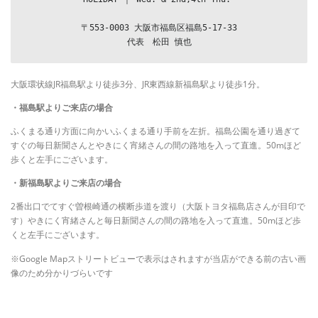
〒553-0003 大阪市福島区福島5-17-33

代表　松田 慎也
大阪環状線JR福島駅より徒歩3分、JR東西線新福島駅より徒歩1分。
・福島駅よりご来店の場合
ふくまる通り方面に向かいふくまる通り手前を左折。福島公園を通り過ぎて
すぐの毎日新聞さんとやきにく宵緒さんの間の路地を入って直進。50mほど
歩くと左手にございます。
・新福島駅よりご来店の場合
2番出口でてすぐ曽根崎通の横断歩道を渡り（大阪トヨタ福島店さんが目印で
す）やきにく宵緒さんと毎日新聞さんの間の路地を入って直進。50mほど歩
くと左手にございます。
※Google Mapストリートビューで表示はされますが当店ができる前の古い画
像のため分かりづらいです