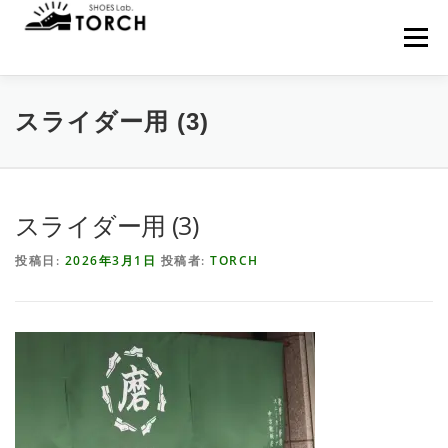
コ
ン
メニュー
テ
ン
ツ
へ
HOME
MENU
来店予約
NEWS
スライダー用 (3)
ス
キ
ッ
プ
WEB SHOP
BLOG
アクセス
当店について
スライダー用 (3)
投稿日:
2026年3月1日
投稿者:
TORCH
お問い合わせ