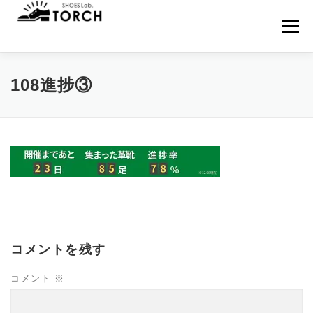
コ
ン
メニュー
テ
ン
ツ
へ
HOME
MENU
来店予約
NEWS
108進捗③
ス
キ
ッ
プ
WEB SHOP
BLOG
アクセス
当店について
お問い合わせ
コメントを残す
コメント
※