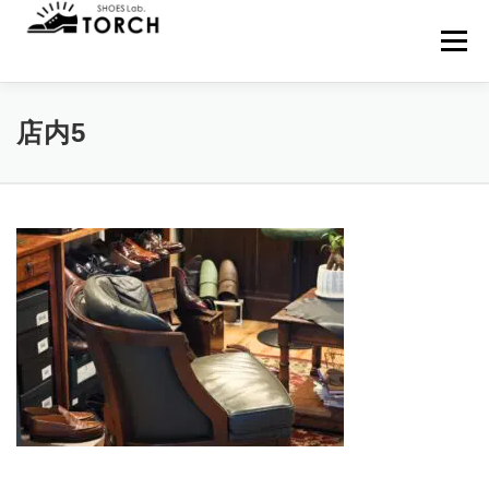
コ
ン
メニュー
テ
ン
ツ
へ
HOME
MENU
来店予約
NEWS
店内5
ス
キ
ッ
プ
WEB SHOP
BLOG
アクセス
当店について
お問い合わせ