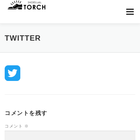
コ
ン
メニュー
テ
ン
ツ
へ
HOME
MENU
来店予約
NEWS
TWITTER
ス
キ
ッ
プ
WEB SHOP
BLOG
アクセス
当店について
お問い合わせ
コメントを残す
コメント
※