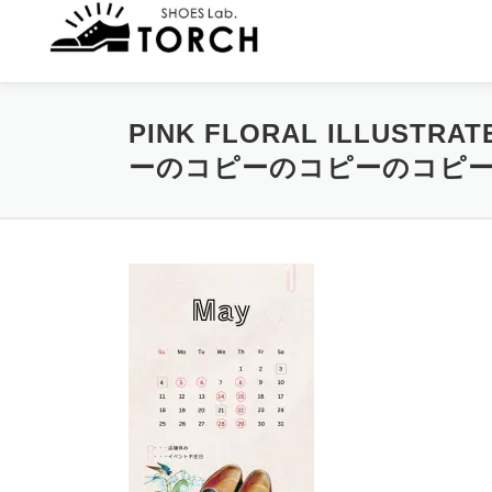
コ
ン
テ
ン
ツ
PINK FLORAL ILLUSTRA
へ
ス
ーのコピーのコピーのコピ
キ
ッ
プ