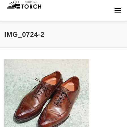
コ
ン
メニュー
テ
ン
ツ
へ
HOME
MENU
来店予約
NEWS
IMG_0724-2
ス
キ
ッ
プ
WEB SHOP
BLOG
アクセス
当店について
お問い合わせ