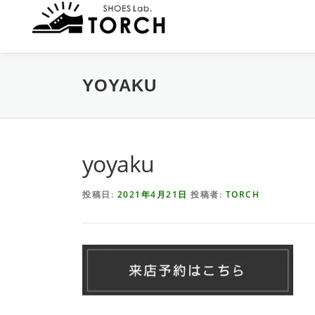
コ
ン
テ
ン
ツ
YOYAKU
へ
ス
キ
ッ
プ
yoyaku
投稿日:
2021年4月21日
投稿者:
TORCH